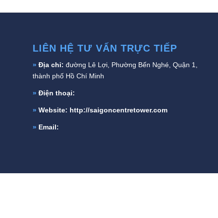
LIÊN HỆ TƯ VẤN TRỰC TIẾP
»
Địa chỉ:
đường Lê Lợi, Phường Bến Nghé, Quận 1,
thành phố Hồ Chí Minh
»
Điện thoại:
»
Website:
http://saigoncentretower.com
»
Email: