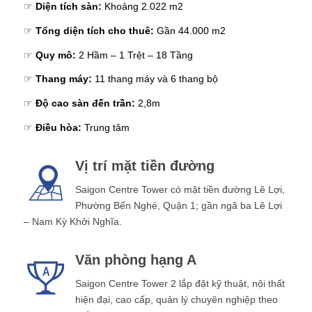
☞
Diện tích sàn:
Khoảng 2.022 m2
☞
Tổng diện tích cho thuê:
Gần 44.000 m2
☞
Quy mô:
2 Hầm – 1 Trệt – 18 Tầng
☞
Thang máy:
11 thang máy và 6 thang bộ
☞
Độ cao sàn đến trần:
2,8m
☞
Điều hòa:
Trung tâm
Vị trí mặt tiền đường
Saigon Centre Tower có mặt tiền đường Lê Lợi,
Phường Bến Nghé, Quận 1; gần ngã ba Lê Lợi
– Nam Kỳ Khởi Nghĩa.
Văn phòng hạng A
Saigon Centre Tower 2 lắp đặt kỹ thuật, nội thất
hiện đại, cao cấp, quản lý chuyên nghiệp theo