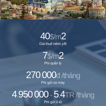
40
2
$/m
Giá thuê niêm yết
7
2
$/m
Phí quản lý
270
000
.
đ /tháng
Phí gửi xe máy
4
950
000
5
4
.
.
-
.
TR /tháng
Phí gửi ô tô